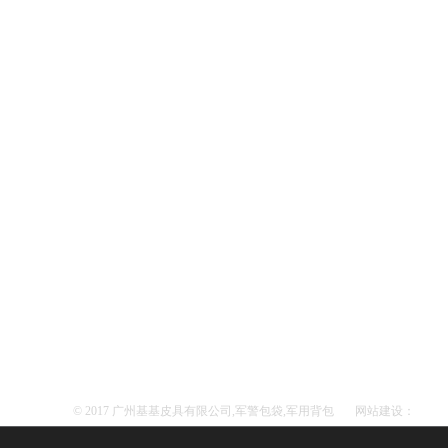
© 2017 广州基基皮具有限公司,军警包袋,军用背包
网站建设：