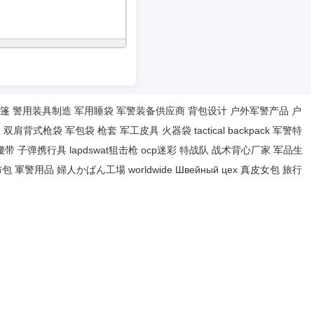
篷
警用装具制造
军用睡袋
军警装备供应商
背包设计
户外军警产品
户
家
双肩背式枪袋
军包袋
枪套
军工皮具
火器袋
tactical backpack
军警特
腰带
子弹携行具
lapdswat狙击枪
ocp迷彩
特战队
战术背心厂家
军品生
布包
軍警用品
婦人かばん工場
worldwide
Швейный цех
真皮女包
旅行