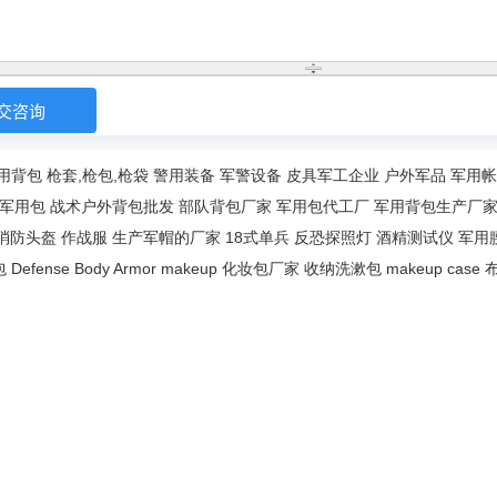
用背包
枪套,枪包,枪袋
警用装备
军警设备
皮具军工企业
户外军品
军用帐
军用包
战术户外背包批发
部队背包厂家
军用包代工厂
军用背包生产厂
消防头盔
作战服
生产军帽的厂家
18式单兵
反恐探照灯
酒精测试仪
军用
包
Defense Body Armor
makeup
化妆包厂家
收纳洗漱包
makeup case