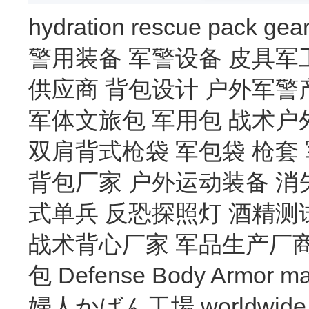
hydration
rescue
pack
gea
警用装备
军警设备
皮具军
供应商
背包设计
户外军警
军体文旅包
军用包
战术户
双肩背式枪袋
军包袋
枪套
背包厂家
户外运动装备
消
式单兵
反恐探照灯
酒精测
战术背心厂家
军品生产厂
包
Defense Body Armor
ma
婦人かばん工場
worldwide