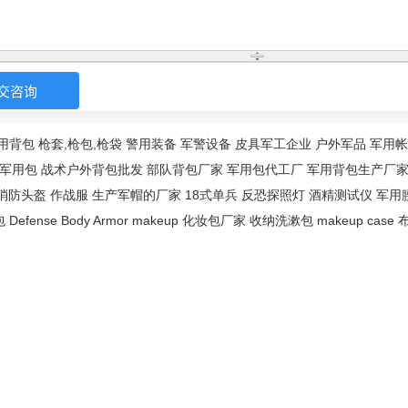
用背包
枪套,枪包,枪袋
警用装备
军警设备
皮具军工企业
户外军品
军用帐
军用包
战术户外背包批发
部队背包厂家
军用包代工厂
军用背包生产厂
消防头盔
作战服
生产军帽的厂家
18式单兵
反恐探照灯
酒精测试仪
军用
包
Defense Body Armor
makeup
化妆包厂家
收纳洗漱包
makeup case