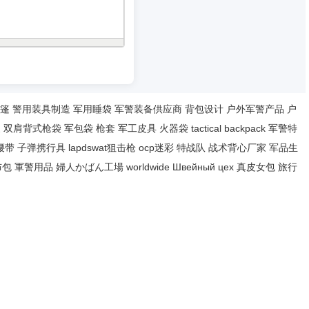
篷
警用装具制造
军用睡袋
军警装备供应商
背包设计
户外军警产品
户
家
双肩背式枪袋
军包袋
枪套
军工皮具
火器袋
tactical backpack
军警特
腰带
子弹携行具
lapdswat狙击枪
ocp迷彩
特战队
战术背心厂家
军品生
布包
軍警用品
婦人かばん工場
worldwide
Швейный цех
真皮女包
旅行