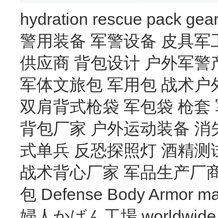
hydration
rescue
pack
gea
警用装备
军警设备
皮具军
供应商
背包设计
户外军警
军体文旅包
军用包
战术户
双肩背式枪袋
军包袋
枪套
背包厂家
户外运动装备
消
式单兵
反恐探照灯
酒精测
战术背心厂家
军品生产厂
包
Defense Body Armor
ma
婦人かばん工場
worldwide