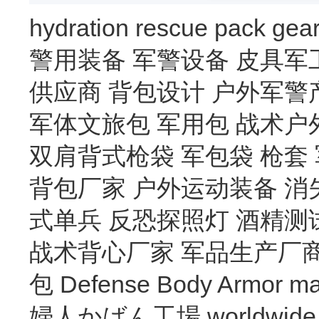
hydration
rescue
pack
gea
警用装备
军警设备
皮具军
供应商
背包设计
户外军警
军体文旅包
军用包
战术户
双肩背式枪袋
军包袋
枪套
背包厂家
户外运动装备
消
式单兵
反恐探照灯
酒精测
战术背心厂家
军品生产厂
包
Defense Body Armor
ma
婦人かばん工場
worldwide