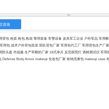
用背包
枪套,枪包,枪袋
警用装备
军警设备
皮具军工企业
户外军品
军用帐
军用包
战术户外背包批发
部队背包厂家
军用包代工厂
军用背包生产厂
消防头盔
作战服
生产军帽的厂家
18式单兵
反恐探照灯
酒精测试仪
军用
包
Defense Body Armor
makeup
化妆包厂家
收纳洗漱包
makeup case