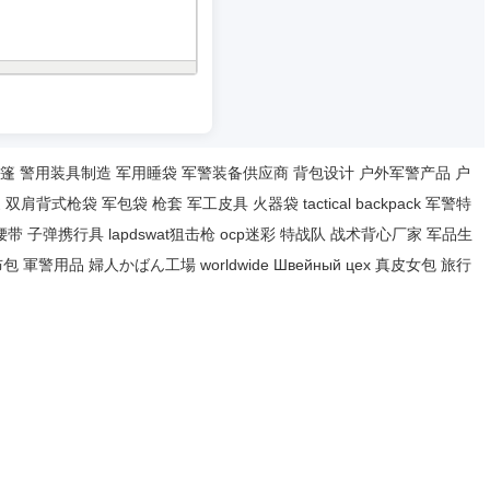
篷
警用装具制造
军用睡袋
军警装备供应商
背包设计
户外军警产品
户
家
双肩背式枪袋
军包袋
枪套
军工皮具
火器袋
tactical backpack
军警特
腰带
子弹携行具
lapdswat狙击枪
ocp迷彩
特战队
战术背心厂家
军品生
布包
軍警用品
婦人かばん工場
worldwide
Швейный цех
真皮女包
旅行