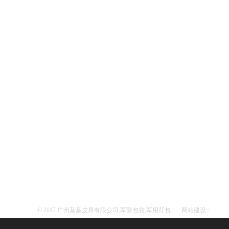
© 2017 广州基基皮具有限公司,军警包袋,军用背包
网站建设：