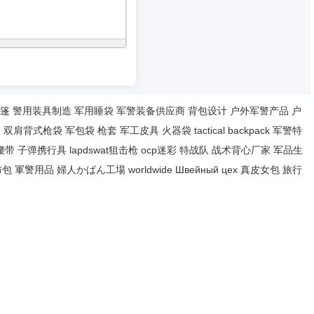
篷
警用装具制造
军用睡袋
军警装备供应商
背包设计
户外军警产品
户
家
双肩背式枪袋
军包袋
枪套
军工皮具
火器袋
tactical backpack
军警特
腰带
子弹携行具
lapdswat狙击枪
ocp迷彩
特战队
战术背心厂家
军品生
布包
軍警用品
婦人かばん工場
worldwide
Швейный цех
真皮女包
旅行