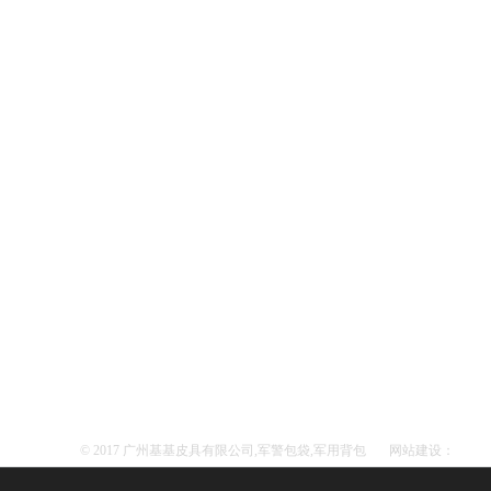
© 2017 广州基基皮具有限公司,军警包袋,军用背包
网站建设：