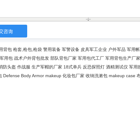
用背包
枪套,枪包,枪袋
警用装备
军警设备
皮具军工企业
户外军品
军用帐
军用包
战术户外背包批发
部队背包厂家
军用包代工厂
军用背包生产厂
消防头盔
作战服
生产军帽的厂家
18式单兵
反恐探照灯
酒精测试仪
军用
包
Defense Body Armor
makeup
化妆包厂家
收纳洗漱包
makeup case